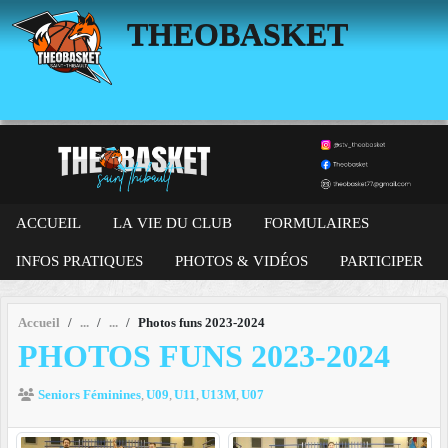
Panneau de gestion des cookies
THEOBASKET
ACCUEIL
LA VIE DU CLUB
FORMULAIRES
INFOS PRATIQUES
PHOTOS & VIDÉOS
PARTICIPER
Accueil
Photos funs 2023-2024
PHOTOS FUNS 2023-2024
Seniors Féminines
U09
U11
U13M
U07