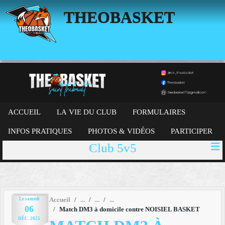
Panneau de gestion des cookies
THEOBASKET
ACCUEIL
LA VIE DU CLUB
FORMULAIRES
INFOS PRATIQUES
PHOTOS & VIDÉOS
PARTICIPER
Club 5v5
Le
samedi
Accueil
06
Match DM3 à domicile contre NOISIEL BASKET
DÉC.
2025