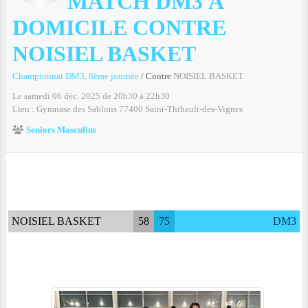
MATCH DM3 À
DOMICILE CONTRE
NOISIEL BASKET
Championnat DM3, 8ème journée
/ Contre
NOISIEL BASKET
Le
samedi
06
déc.
2025
de 20h30 à 22h30
Lieu :
Gymnase des Sablons
77400
Saint-Thibault-des-Vignes
Seniors Masculins
NOISIEL BASKET
58
75
DM3