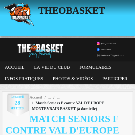
Panneau de gestion des cookies
THEOBASKET
ACCUEIL
LA VIE DU CLUB
FORMULAIRES
INFOS PRATIQUES
PHOTOS & VIDÉOS
PARTICIPER
Le
samedi
Accueil
28
Match Seniors F contre VAL D'EUROPE
MONTEVRAIN BASKET (à domicile)
SEPT.
2024
MATCH SENIORS F
CONTRE VAL D'EUROPE