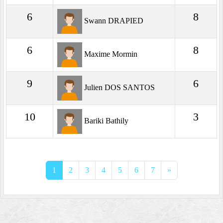
6
8
Swann DRAPIED
6
8
Maxime Mormin
9
6
Julien DOS SANTOS
10
3
Bariki Bathily
1
2
3
4
5
6
7
»