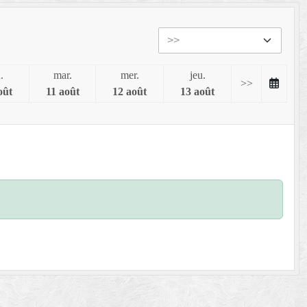
.
mar.
mer.
jeu.
>>
oût
11 août
12 août
13 août