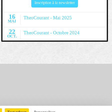
Inscription à la newsletter
16
TheoCourant - Mai 2025
MAI
22
TheoCourant - Octobre 2024
OCT.
Charte cookies
Gestion des cookies